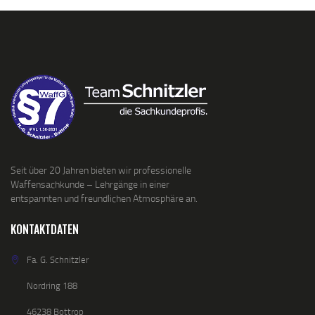
Seit über 20 Jahren bieten wir professionelle
Waffensachkunde – Lehrgänge in einer
entspannten und freundlichen Atmosphäre an.
KONTAKTDATEN
Fa. G. Schnitzler
Nordring 188
46238 Bottrop