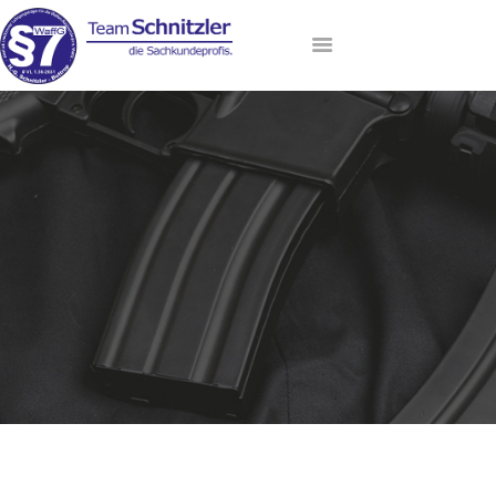
HOME
ANMELDUNG
AKTUELLE TERMINE
LEHRGANGSANGEBOT
DAS TEAM
VIP-LOUNGE
KONTAKT