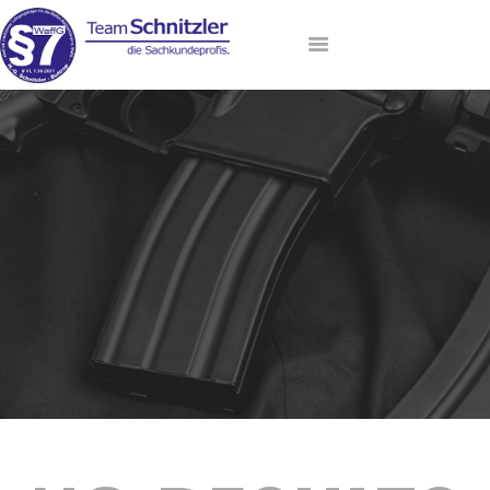
HOME
ANMELDUNG
AKTUELLE TERMINE
LEHRGANGSANGEBOT
DAS TEAM
VIP-LOUNGE
KONTAKT