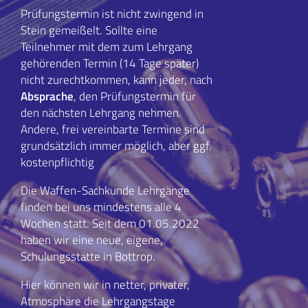
Prüfungstermin ist nicht zwingend in
Stein gemeißelt. Sollte eine
Teilnehmer mit dem zum Lehrgang
gehörenden Termin (14 Tage später)
nicht zurechtkommen, kann jeder, nach
Absprache
, den Prüfungstermin für
den nächsten Lehrgang nehmen.
Andere, frei vereinbarte Termine sind
grundsätzlich immer möglich, aber ggf.
kostenpflichtig
Die Waffen-Sachkunde Lehrgänge
finden bei uns mindestens alle 4
Wochen statt. Seit dem 01.05.2022
haben wir eine neue, eigene,
Schulungsstätte in Bottrop.
Hier können wir in netter, privater,
Atmosphäre die Lehrgangstage