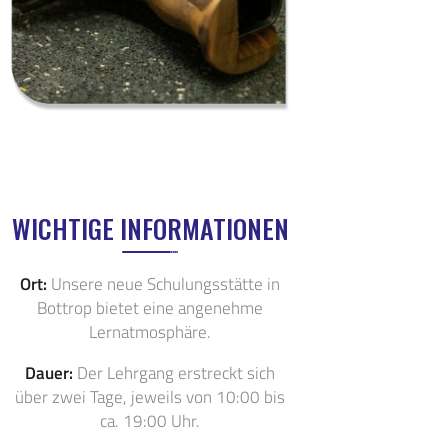
WICHTIGE INFORMATIONEN
Ort:
Unsere neue Schulungsstätte in
Bottrop bietet eine angenehme
Lernatmosphäre.
Dauer:
Der Lehrgang erstreckt sich
über zwei Tage, jeweils von 10:00 bis
ca. 19:00 Uhr.