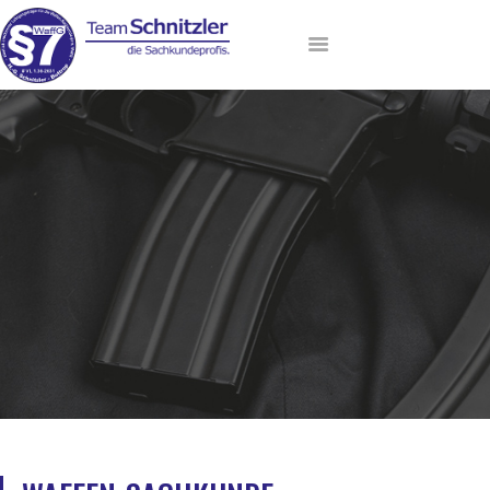
HOME
ANMELDUNG
AKTUELLE TERMINE
LEHRGANGSANGEBOT
DAS TEAM
VIP-LOUNGE
KONTAKT