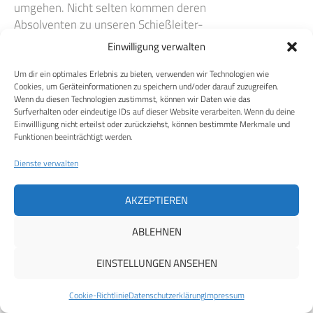
umgehen. Nicht selten kommen deren
Absolventen zu unseren Schießleiter-
Lehrgängen und haben Defizite bei der
Einwilligung verwalten
Handhabung von Waffen oder können
die Waffen erst gar nicht laden! Das
Um dir ein optimales Erlebnis zu bieten, verwenden wir Technologien wie
Cookies, um Geräteinformationen zu speichern und/oder darauf zuzugreifen.
wollen wir nicht!
Wenn du diesen Technologien zustimmst, können wir Daten wie das
Surfverhalten oder eindeutige IDs auf dieser Website verarbeiten. Wenn du deine
Erst kürzlich meldete sich nach einem
Einwillligung nicht erteilst oder zurückziehst, können bestimmte Merkmale und
längeren Telefonat eine Gruppe von
Funktionen beeinträchtigt werden.
Sportschützen aus dem Großraum
Dienste verwalten
Düsseldorf bei uns an. Sie wollten
nicht die ausschließlich theoretische
AKZEPTIEREN
Ausbildung im Raum Düsseldorf,
sondern die bekannt gute praktische
ABLEHNEN
und praxisnahe Ausbildung, von der sie
gehört hätten, bei uns absolvieren.
EINSTELLUNGEN ANSEHEN
Wir arbeiten hier konsequent dagegen!
Cookie-Richtlinie
Datenschutzerklärung
Impressum
Während unserer Lehrgänge wird die