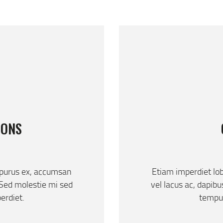
KONTAKT
IONS
 purus ex, accumsan
Etiam imperdiet lo
 Sed molestie mi sed
vel lacus ac, dapib
erdiet.
tempus