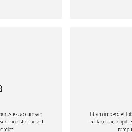
G
 purus ex, accumsan
Etiam imperdiet lo
 Sed molestie mi sed
vel lacus ac, dapib
erdiet.
tempus