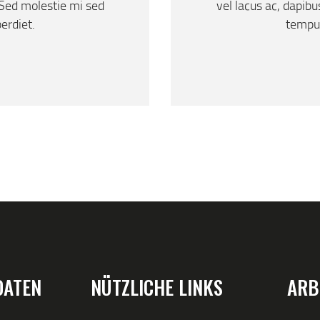
 Sed molestie mi sed
vel lacus ac, dapib
erdiet.
tempus
DATEN
NÜTZLICHE LINKS
ARB