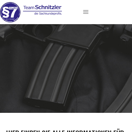
HOME
ANMELDUNG
AKTUELLE TERMINE
LEHRGANGSANGEBOT
DAS TEAM
VIP-LOUNGE
KONTAKT