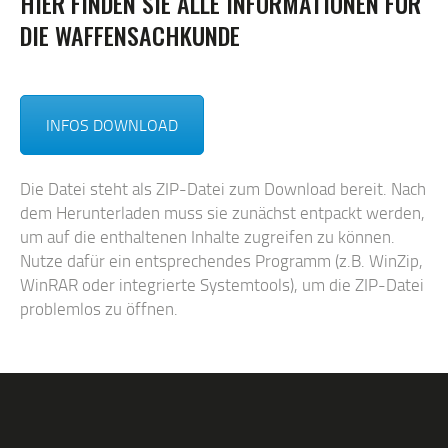
HIER FINDEN SIE ALLE INFORMATIONEN FÜR
DIE WAFFENSACHKUNDE
INFOS DOWNLOAD
Die Datei steht als ZIP-Datei zum Download bereit. Nach
dem Herunterladen muss sie zunächst entpackt werden,
um auf die enthaltenen Inhalte zugreifen zu können.
Nutze dafür ein entsprechendes Programm (z.B. WinZip,
WinRAR oder integrierte Systemtools), um die ZIP-Datei
problemlos zu öffnen.