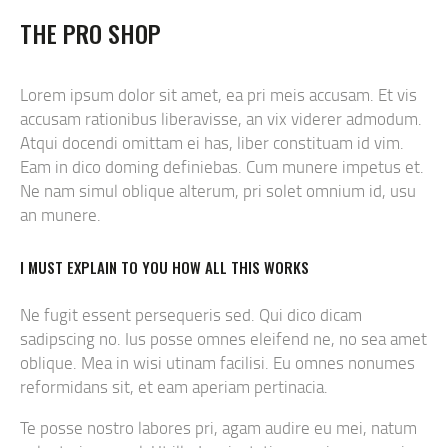
THE PRO SHOP
Lorem ipsum dolor sit amet, ea pri meis accusam. Et vis
accusam rationibus liberavisse, an vix viderer admodum.
Atqui docendi omittam ei has, liber constituam id vim.
Eam in dico doming definiebas. Cum munere impetus et.
Ne nam simul oblique alterum, pri solet omnium id, usu
an munere.
I MUST EXPLAIN TO YOU HOW ALL THIS WORKS
Ne fugit essent persequeris sed. Qui dico dicam
sadipscing no. Ius posse omnes eleifend ne, no sea amet
oblique. Mea in wisi utinam facilisi. Eu omnes nonumes
reformidans sit, et eam aperiam pertinacia.
Te posse nostro labores pri, agam audire eu mei, natum