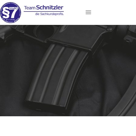
HOME
ANMELDUNG
AKTUELLE TERMINE
LEHRGANGSANGEBOT
DAS TEAM
VIP-LOUNGE
KONTAKT