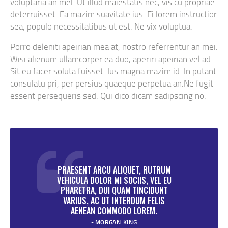
voluptaria an mel. Ut illud maiestatis nec, vis cu propriae
deterruisset. Ea mazim suavitate ius. Ei lorem instructior
sea, populo necessitatibus ut est. Ne vix voluptua.
Porro deleniti apeirian mea at, nostro referrentur an mei.
Wisi alienum ullamcorper ea duo, aperiri apeirian vel ad.
Sit eu facer soluta fuisset. Ius magna mazim id. In putant
consulatu pri, per persius quaeque perpetua an.Ne fugit
essent persequeris sed. Qui dico dicam sadipscing no.
PRAESENT ARCU ALIQUET, RUTRUM
VEHICULA DOLOR MI SOCIIS, VEL EU
PHARETRA, DUI QUAM TINCIDUNT
VARIUS, AC UT INTERDUM FELIS
AENEAN COMMODO LOREM.
MORGAN KING