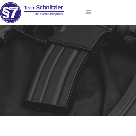
HOME
ANMELDUNG
AKTUELLE TERMINE
LEHRGANGSANGEBOT
DAS TEAM
VIP-LOUNGE
KONTAKT