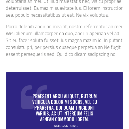
voluptaria an mel. Ut illud maiestatis nec, vis cu propriae
deterruisset. Ea mazim suavitate ius. Ei lorem instructior
sea, populo necessitatibus ut est. Ne vix voluptua.
Porro deleniti apeirian mea at, nostro referrentur an mei.
Wisi alienum ullamcorper ea duo, aperiri apeirian vel ad.
Sit eu facer soluta fuisset. Ius magna mazim id. In putant
consulatu pri, per persius quaeque perpetua an.Ne fugit
essent persequeris sed. Qui dico dicam sadipscing no.
PRAESENT ARCU ALIQUET, RUTRUM
VEHICULA DOLOR MI SOCIIS, VEL EU
PHARETRA, DUI QUAM TINCIDUNT
VARIUS, AC UT INTERDUM FELIS
AENEAN COMMODO LOREM.
MORGAN KING