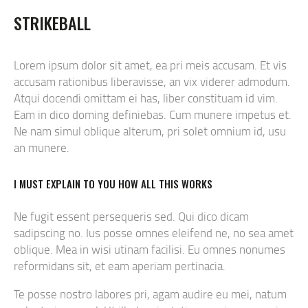
STRIKEBALL
Lorem ipsum dolor sit amet, ea pri meis accusam. Et vis
accusam rationibus liberavisse, an vix viderer admodum.
Atqui docendi omittam ei has, liber constituam id vim.
Eam in dico doming definiebas. Cum munere impetus et.
Ne nam simul oblique alterum, pri solet omnium id, usu
an munere.
I MUST EXPLAIN TO YOU HOW ALL THIS WORKS
Ne fugit essent persequeris sed. Qui dico dicam
sadipscing no. Ius posse omnes eleifend ne, no sea amet
oblique. Mea in wisi utinam facilisi. Eu omnes nonumes
reformidans sit, et eam aperiam pertinacia.
Te posse nostro labores pri, agam audire eu mei, natum