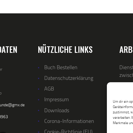
DATEN
NÜTZLICHE LINKS
ARB
Buch Bestellen
Dienst
er
zwisc
Datenschutzerklärung
AGB
p
Impressum
Um dir ein op
kunde@gmx.de
Geräteinforma
Downloads
zustimmst, kö
8963
verarbeiten. 
Corona-Informationen
Merkmale und
Cookie-Richtlinie (EU)