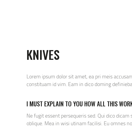
KNIVES
Lorem ipsum dolor sit amet, ea pri meis accusam.
constituam id vim. Eam in dico doming definieb
I MUST EXPLAIN TO YOU HOW ALL THIS WOR
Ne fugit essent persequeris sed. Qui dico dicam
oblique. Mea in wisi utinam facilisi. Eu omnes 