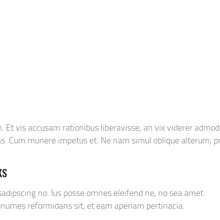
KONTAKT
 Et vis accusam rationibus liberavisse, an vix viderer admod
as. Cum munere impetus et. Ne nam simul oblique alterum, pr
KS
 sadipscing no. Ius posse omnes eleifend ne, no sea amet
nonumes reformidans sit, et eam aperiam pertinacia.