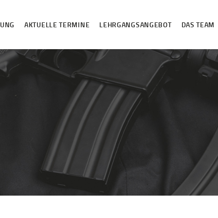
HOME
DUNG
AKTUELLE TERMINE
LEHRGANGSANGEBOT
DAS TEAM
ANMELDUNG
AKTUELLE
TERMINE
LEHRGANGSANGE
BOT
DAS TEAM
VIP-LOUNGE