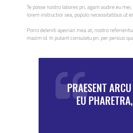
Te posse nostro labores pri, agam audire eu mei, 
lorem instructior sea, populo necessitatibus ut es
Porro deleniti apeirian mea at, nostro referrentu
mazim id. In putant consulatu pri, per persius q
PRAESENT ARCU 
EU PHARETRA,