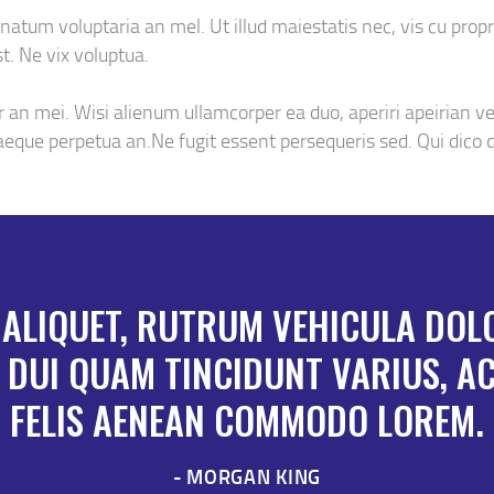
natum voluptaria an mel. Ut illud maiestatis nec, vis cu propr
t. Ne vix voluptua.
r an mei. Wisi alienum ullamcorper ea duo, aperiri apeirian vel
uaeque perpetua an.Ne fugit essent persequeris sed. Qui dico 
ALIQUET, RUTRUM VEHICULA DOLOR
 DUI QUAM TINCIDUNT VARIUS, A
FELIS AENEAN COMMODO LOREM.
MORGAN KING