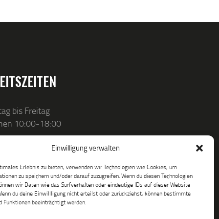
EITSZEITEN
ag bis Freitag
hen 10:00-18:00
Einwilligung verwalten
timales Erlebnis zu bieten, verwenden wir Technologien wie Cookies, um
tionen zu speichern und/oder darauf zuzugreifen. Wenn du diesen Technologien
nnen wir Daten wie das Surfverhalten oder eindeutige IDs auf dieser Website
Wenn du deine Einwillligung nicht erteilst oder zurückziehst, können bestimmte
 Funktionen beeinträchtigt werden.