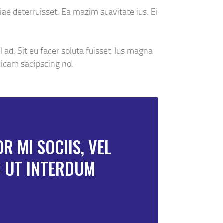
iae deterruisset. Ea mazim suavitate ius. Ei
 ad. Sit eu facer soluta fuisset. Ius magna
dicam sadipscing no.
 MI SOCIIS, VEL
C UT INTERDUM