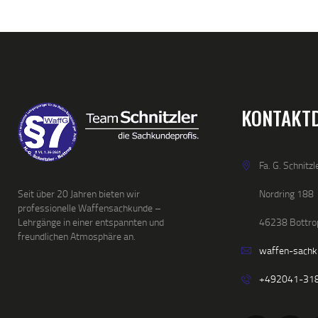
KONTAKT
Fa. G. Schnitzl
Nordring 188
Seit über 20 Jahren bieten wir
professionelle Waffensachkunde –
46238 Bottro
Lehrgänge in einer entspannten und
freundlichen Atmosphäre an.
waffen-sach
+492041-31