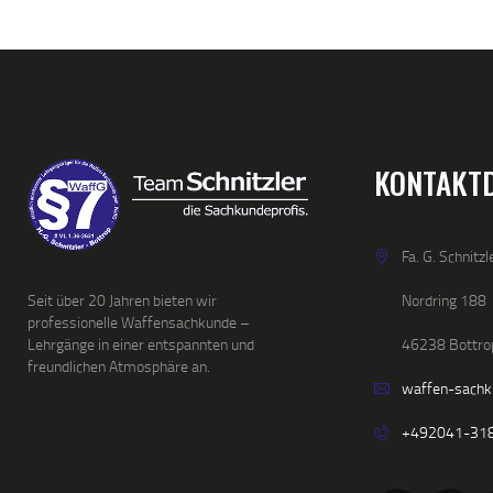
KONTAKT
Fa. G. Schnitzl
Nordring 188
Seit über 20 Jahren bieten wir
professionelle Waffensachkunde –
46238 Bottro
Lehrgänge in einer entspannten und
freundlichen Atmosphäre an.
waffen-sach
+492041-31