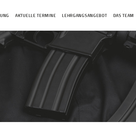
HOME
DUNG
AKTUELLE TERMINE
LEHRGANGSANGEBOT
DAS TEAM
ANMELDUNG
AKTUELLE
TERMINE
LEHRGANGSANGE
BOT
DAS TEAM
VIP-LOUNGE