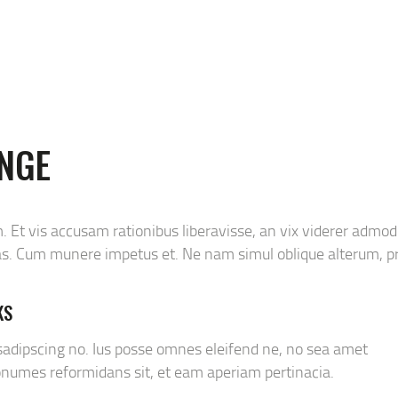
KONTAKT
NGE
 Et vis accusam rationibus liberavisse, an vix viderer admod
as. Cum munere impetus et. Ne nam simul oblique alterum, pr
KS
 sadipscing no. Ius posse omnes eleifend ne, no sea amet
nonumes reformidans sit, et eam aperiam pertinacia.