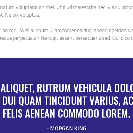
natum voluptaria an mel. Ut illud maiestatis nec, vis cu propr
t. Ne vix voluptua.
r an mei. Wisi alienum ullamcorper ea duo, aperiri apeirian vel
uaeque perpetua an.Ne fugit essent persequeris sed. Qui dico 
ALIQUET, RUTRUM VEHICULA DOLOR
 DUI QUAM TINCIDUNT VARIUS, A
FELIS AENEAN COMMODO LOREM.
MORGAN KING