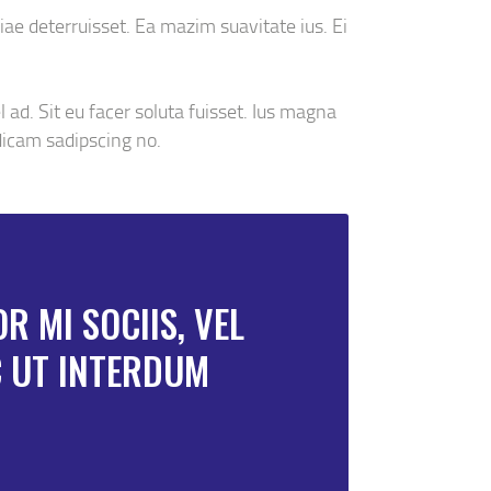
iae deterruisset. Ea mazim suavitate ius. Ei
 ad. Sit eu facer soluta fuisset. Ius magna
dicam sadipscing no.
 MI SOCIIS, VEL
C UT INTERDUM