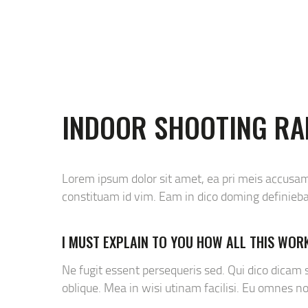
INDOOR SHOOTING RA
Lorem ipsum dolor sit amet, ea pri meis accusam.
constituam id vim. Eam in dico doming definieb
I MUST EXPLAIN TO YOU HOW ALL THIS WOR
Ne fugit essent persequeris sed. Qui dico dicam
oblique. Mea in wisi utinam facilisi. Eu omnes 