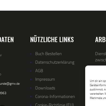
DATEN
NÜTZLICHE LINKS
ARB
Buch Bestellen
Dienst
er
zwisc
Datenschutzerklärung
AGB
p
Impressum
Um dir ein op
kunde@gmx.de
Geräteinforma
Downloads
zustimmst, kö
8963
verarbeiten. 
Corona-Informationen
Merkmale und
Cookie-Richtlinie (EU)