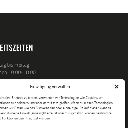
EITSZEITEN
ag bis Freitag
hen 10:00-18:00
Einwilligung verwalten
timales Erlebnis zu bieten, verwenden wir Technologien wie Cookies, um
tionen zu speichern und/oder darauf zuzugreifen. Wenn du diesen Technologien
nnen wir Daten wie das Surfverhalten oder eindeutige IDs auf dieser Website
Wenn du deine Einwillligung nicht erteilst oder zurückziehst, können bestimmte
 Funktionen beeinträchtigt werden.