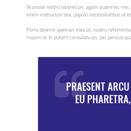
Te posse nostro labores pri, agam audire eu mei, 
lorem instructior sea, populo necessitatibus ut es
Porro deleniti apeirian mea at, nostro referrentu
mazim id. In putant consulatu pri, per persius q
PRAESENT ARCU 
EU PHARETRA,