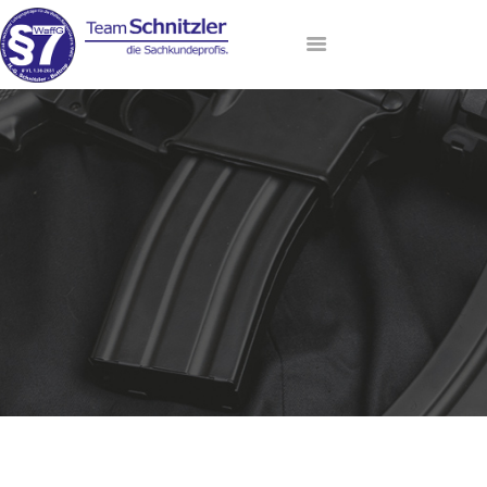
HOME
ANMELDUNG
AKTUELLE TERMINE
LEHRGANGSANGEBOT
DAS TEAM
VIP-LOUNGE
KONTAKT