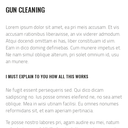
GUN CLEANING
Lorem ipsum dolor sit amet, ea pri meis accusam. Et vis
accusam rationibus liberavisse, an vix viderer admodum.
Atqui docendi omittam ei has, liber constituam id vim.
Eam in dico doming definiebas. Cum munere impetus et.
Ne nam simul oblique alterum, pri solet omnium id, usu
an munere.
I MUST EXPLAIN TO YOU HOW ALL THIS WORKS
Ne fugit essent persequeris sed. Qui dico dicam
sadipscing no. Ius posse omnes eleifend ne, no sea amet
oblique. Mea in wisi utinam facilisi. Eu omnes nonumes
reformidans sit, et eam aperiam pertinacia.
Te posse nostro labores pri, agam audire eu mei, natum