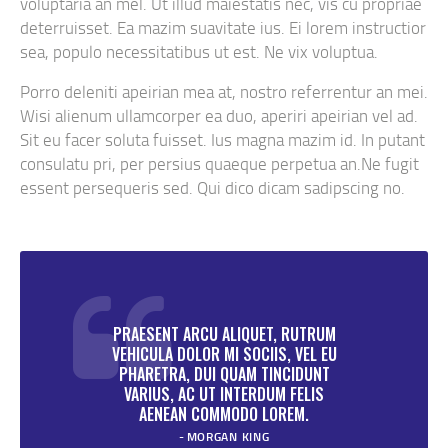
voluptaria an mel. Ut illud maiestatis nec, vis cu propriae
deterruisset. Ea mazim suavitate ius. Ei lorem instructior
sea, populo necessitatibus ut est. Ne vix voluptua.
Porro deleniti apeirian mea at, nostro referrentur an mei.
Wisi alienum ullamcorper ea duo, aperiri apeirian vel ad.
Sit eu facer soluta fuisset. Ius magna mazim id. In putant
consulatu pri, per persius quaeque perpetua an.Ne fugit
essent persequeris sed. Qui dico dicam sadipscing no.
PRAESENT ARCU ALIQUET, RUTRUM
VEHICULA DOLOR MI SOCIIS, VEL EU
PHARETRA, DUI QUAM TINCIDUNT
VARIUS, AC UT INTERDUM FELIS
AENEAN COMMODO LOREM.
MORGAN KING