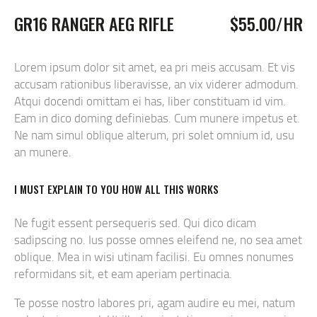
GR16 RANGER AEG RIFLE
$55.00/HR
Lorem ipsum dolor sit amet, ea pri meis accusam. Et vis
accusam rationibus liberavisse, an vix viderer admodum.
Atqui docendi omittam ei has, liber constituam id vim.
Eam in dico doming definiebas. Cum munere impetus et.
Ne nam simul oblique alterum, pri solet omnium id, usu
an munere.
I MUST EXPLAIN TO YOU HOW ALL THIS WORKS
Ne fugit essent persequeris sed. Qui dico dicam
sadipscing no. Ius posse omnes eleifend ne, no sea amet
oblique. Mea in wisi utinam facilisi. Eu omnes nonumes
reformidans sit, et eam aperiam pertinacia.
Te posse nostro labores pri, agam audire eu mei, natum