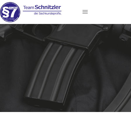
HOME
ANMELDUNG
AKTUELLE TERMINE
LEHRGANGSANGEBOT
DAS TEAM
VIP-LOUNGE
KONTAKT