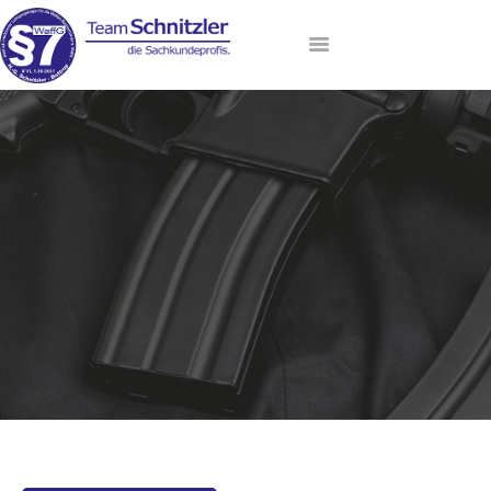
HOME
ANMELDUNG
AKTUELLE TERMINE
LEHRGANGSANGEBOT
DAS TEAM
VIP-LOUNGE
KONTAKT