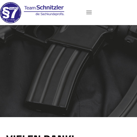
HOME
ANMELDUNG
AKTUELLE TERMINE
LEHRGANGSANGEBOT
DAS TEAM
VIP-LOUNGE
KONTAKT