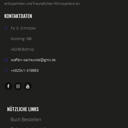
entspannten und freundlichen Atmosphäre an.
KONTAKTDATEN
Fa. G. Schnitzler
Nordring 188
46238 Bottrop
waffen-sachkunde@gmx.de
+492041-318963
NÜTZLICHE LINKS
Buch Bestellen