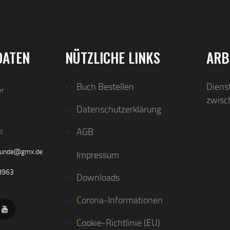
DATEN
NÜTZLICHE LINKS
ARB
Buch Bestellen
Dienst
er
zwisc
Datenschutzerklärung
AGB
p
kunde@gmx.de
Impressum
8963
Downloads
Corona-Informationen
Cookie-Richtlinie (EU)