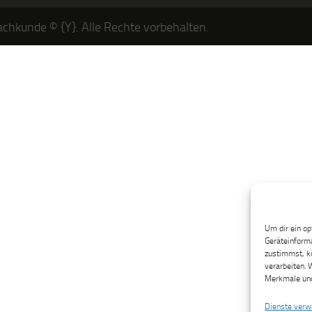
chkunde © {Y}. Alle Rechte vorbehalten.
Um dir ein op
Geräteinforma
zustimmst, kö
verarbeiten. 
Merkmale und
Dienste verw