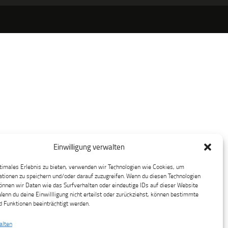
Einwilligung verwalten
timales Erlebnis zu bieten, verwenden wir Technologien wie Cookies, um
tionen zu speichern und/oder darauf zuzugreifen. Wenn du diesen Technologien
nnen wir Daten wie das Surfverhalten oder eindeutige IDs auf dieser Website
Wenn du deine Einwillligung nicht erteilst oder zurückziehst, können bestimmte
 Funktionen beeinträchtigt werden.
alten