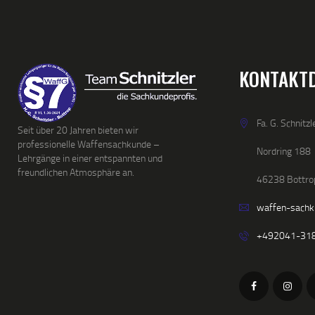
KONTAKT
Fa. G. Schnitzl
Seit über 20 Jahren bieten wir
professionelle Waffensachkunde –
Nordring 188
Lehrgänge in einer entspannten und
freundlichen Atmosphäre an.
46238 Bottro
waffen-sach
+492041-31